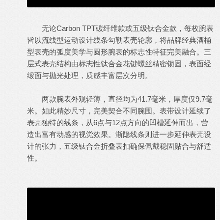
无论Carbon TPT碳纤维款或五级钛合金款，每枚腕表
皆以流线型运动设计线条勾勒表壳轮廓，将品牌经典酒桶
型表壳的弧度美学与圆形腕表的标志性特征完美融合。三
层式表壳结构由标志性钛合金花键螺丝精密锁固，表面经
缎面与抛光处理，质感丰富层次分明。
两款腕表外观轻薄，直径均为41.7毫米，厚度仅9.7毫
米。如此精妙尺寸，完美契合不同腕围。表带设计延续了
表壳独特的线条，从6点与12点方向的凹槽延伸而出，营
造出富有动感的视觉效果。渐隐线条则进一步延伸表壳设
计的张力，五级钛合金折叠表扣确保佩戴稳固贴合与舒适
性。