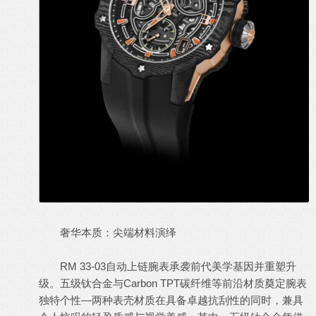
奢华本质：尖端材料演绎
RM 33-03自动上链腕表承袭前代美学基因并重塑升
级。五级钛合金与Carbon TPT碳纤维等前沿材质奠定腕表
独特个性—两种表壳材质在具备卓越抗刮性的同时，兼具