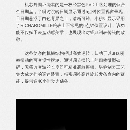
机芯外围环绕着的是一枚经黑色PVD工艺处理的钛合
金日期盘，半瞬时跳转日期显示通过5点钟位置视窗呈现，
且日期悬浮于白色背景之上，清晰可辨。小秒针显示采用
了RICHARDMILLE腕表上不常见的6点钟位置设计，该功
能不仅赋予表盘动感美学，也展现出对经典制表传统的致
敬。
这些复杂的机械结构得以高效运转，归功于以3Hz频
率振动的可变惯性摆轮。通过调节摆轮上的四枚微型砝
码，无需改变游丝长度即可精准调校振频。堪称制表工艺
集大成之作的调速装置，精密调控高速旋转发条盒内的蓄
能，提供逾40小时动力储备。