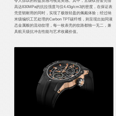
令人惊叹的轻盈质感与视觉美感。其中，五级钛合金凭借
高达830MPa的抗拉强度与仅4.43g/cm3的密度，在保证表
壳坚韧耐用的同时，实现了极致轻盈的佩戴体验；经过纳
米级编织工艺处理的Carbon TPT碳纤维，则呈现出如同液
态金属般的流动纹理，每一枚表壳的纹路都独一无二，兼
具航天级抗冲击性能与艺术收藏价值。