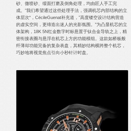
砂、微喷砂、缎面打磨及倒角处理，均由匠人手工完
成。"我们希望通过这些处理手法，强调机芯内部结构的立
体层次“，CécileGuenat补充道，"高度镂空设计结构营造
的虚实空间，更缔造出迷人的光影氛围。”为凸显机芯的立
体架构，18K 5N红金数字时标悬置于钛合金导轨之上，精
密衔接表圈与悬浮在机芯上方的功能模组。这款如桥板般
纤薄却功能完备的复杂表盘，其精妙结构横跨整个机芯，
巧妙地将视觉焦点引向小秒针计时盘。