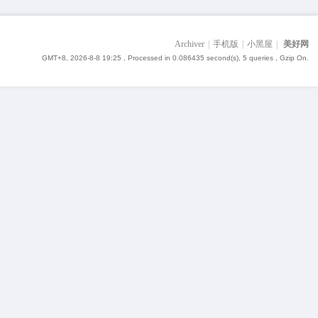
Archiver
|
手机版
|
小黑屋
|
美好网
GMT+8, 2026-8-8 19:25
, Processed in 0.086435 second(s), 5 queries , Gzip On.