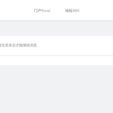
门户
Portal
论坛
BBS
热搜:
活动
交友
discuz
搜索
请先登录后才能继续浏览