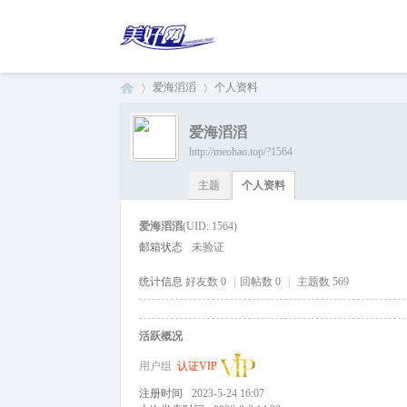
爱海滔滔
个人资料
爱海滔滔
http://meohao.top/?1564
美
›
›
主题
个人资料
爱海滔滔
(UID: 1564)
邮箱状态
未验证
统计信息
好友数 0
|
回帖数 0
|
主题数 569
活跃概况
好
用户组
认证VIP
注册时间
2023-5-24 16:07