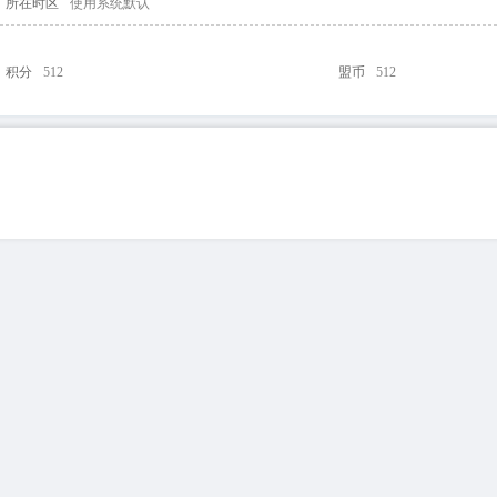
所在时区
使用系统默认
积分
512
盟币
512