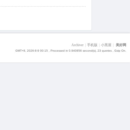
Archiver
|
手机版
|
小黑屋
|
美好网
GMT+8, 2026-8-9 00:15
, Processed in 0.940856 second(s), 23 queries , Gzip On.